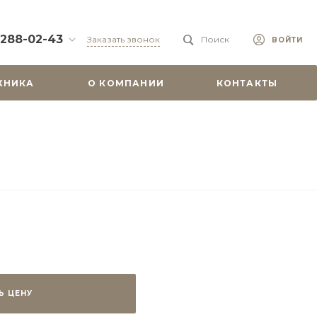
 288-02-43
Заказать звонок
Поиск
ВОЙТИ
88-02-43
ХНИКА
О КОМПАНИИ
КОНТАКТЫ
бург, ул.
 51
0-19:00
misu.shop
9-08-18
бург, ул.
. 6А, оф. 201
-18:00
ходной
misu.shop
Ь ЦЕНУ