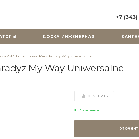
+7 (343)
+7 (343) 2
АТОРЫ
ДОСКА ИНЖЕНЕРНАЯ
САНТЕ
г. Екатерин
Горького, д.
Пн-Вс: 10:0
ка 2х119.8 metalowa Paradyz My Way Uniwersalne
zakaz@cera
aradyz My Way Uniwersalne
+7 (343) 31
г. Екатерин
Радищева, д
Пн-Пт: 9:00
СРАВНИТЬ
Cб-Вс: Вы
zakaz@cera
В наличии
УТОЧНИТ