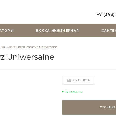
+7 (343)
+7 (343) 2
АТОРЫ
ДОСКА ИНЖЕНЕРНАЯ
САНТЕ
г. Екатерин
Горького, д.
Пн-Вс: 10:0
ка 2.3х59.5 nero Paradyz Uniwersalne
zakaz@cera
yz Uniwersalne
+7 (343) 31
г. Екатерин
Радищева, д
Пн-Пт: 9:00
СРАВНИТЬ
Cб-Вс: Вы
zakaz@cera
В наличии
УТОЧНИТ