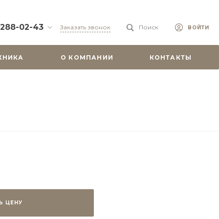
 288-02-43
Заказать звонок
Поиск
ВОЙТИ
88-02-43
ХНИКА
О КОМПАНИИ
КОНТАКТЫ
бург, ул.
 51
0-19:00
misu.shop
9-08-18
бург, ул.
. 6А, оф. 201
-18:00
ходной
misu.shop
Ь ЦЕНУ