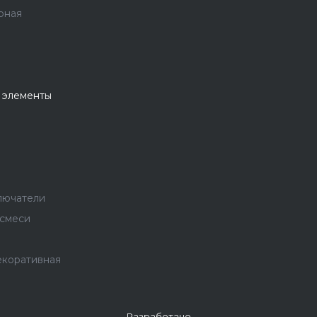
рная
 элементы
лючатели
 смеси
екоративная
Разработано