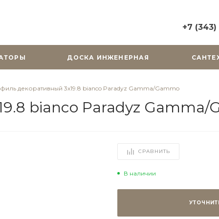
+7 (343)
+7 (343) 2
АТОРЫ
ДОСКА ИНЖЕНЕРНАЯ
САНТЕ
г. Екатерин
Горького, д.
Пн-Вс: 10:0
филь декоративный 3х19.8 bianco Paradyz Gamma/Gammo
zakaz@cera
19.8 bianco Paradyz Gamma
+7 (343) 31
г. Екатерин
Радищева, д
Пн-Пт: 9:00
СРАВНИТЬ
Cб-Вс: Вы
zakaz@cera
В наличии
УТОЧНИТ