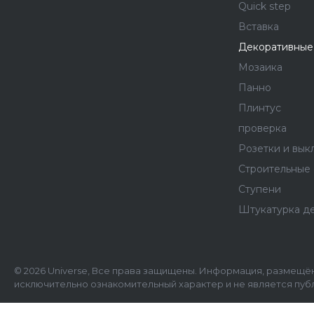
Quick step
Вставка
Декоративные
Мозаика
Панно
Плинтус
проверка
Розетки и вык
Строительные
Ступени
Штукатурка д
© 2026 Universe, Все права защищены. Информация, размещён
исключительно ознакомительный характер и не является пуб