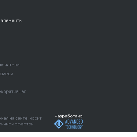
 элементы
лючатели
 смеси
екоративная
Разработано
ная на сайте, носит
личной офертой.