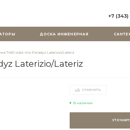
+7 (343)
+7 (343) 2
АТОРЫ
ДОСКА ИНЖЕНЕРНАЯ
САНТЕ
г. Екатерин
Горького, д.
Пн-Вс: 10:0
ка 7х60 color mix Paradyz Laterizio/Lateriz
zakaz@cera
z Laterizio/Lateriz
+7 (343) 31
г. Екатерин
Радищева, д
Пн-Пт: 9:00
СРАВНИТЬ
Cб-Вс: Вы
zakaz@cera
В наличии
УТОЧНИТ