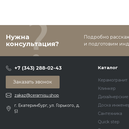
Нужна
Подробно расскаже
консультация?
и подготовим ин
Каталог
+7 (343) 288-02-43
Керамогранит
Заказать звонок
Клинкер
zakaz@ceramisu.shop
Дизайнерские
Доска инжене
г. Екатеринбург, ул. Горького, д.
51
Сантехника
Quick step