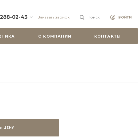
 288-02-43
Заказать звонок
Поиск
ВОЙТИ
88-02-43
ХНИКА
О КОМПАНИИ
КОНТАКТЫ
бург, ул.
 51
0-19:00
misu.shop
9-08-18
бург, ул.
. 6А, оф. 201
-18:00
ходной
misu.shop
Ь ЦЕНУ