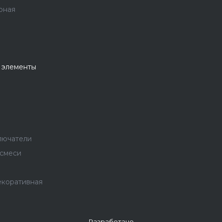
рная
 элементы
лючатели
 смеси
екоративная
Разработано