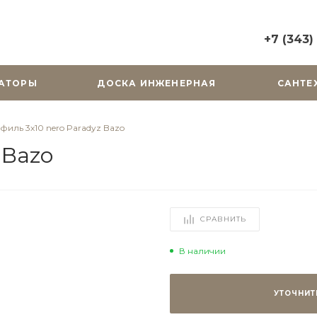
+7 (343)
+7 (343) 2
АТОРЫ
ДОСКА ИНЖЕНЕРНАЯ
САНТЕ
г. Екатерин
Горького, д.
Пн-Вс: 10:0
филь 3х10 nero Paradyz Bazo
zakaz@cera
 Bazo
+7 (343) 31
г. Екатерин
Радищева, д
Пн-Пт: 9:00
СРАВНИТЬ
Cб-Вс: Вы
zakaz@cera
В наличии
УТОЧНИТ