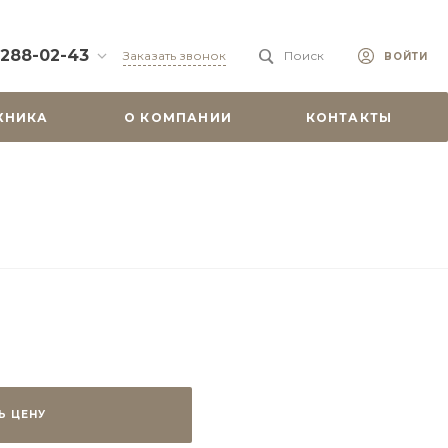
 288-02-43
Заказать звонок
Поиск
ВОЙТИ
88-02-43
ХНИКА
О КОМПАНИИ
КОНТАКТЫ
бург, ул.
 51
0-19:00
misu.shop
9-08-18
бург, ул.
. 6А, оф. 201
-18:00
ходной
misu.shop
Ь ЦЕНУ