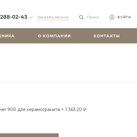
 288-02-43
Заказать звонок
Поиск
ВОЙТИ
88-02-43
ХНИКА
О КОМПАНИИ
КОНТАКТЫ
бург, ул.
 51
0-19:00
misu.shop
9-08-18
бург, ул.
. 6А, оф. 201
-18:00
ходной
misu.shop
ier 900 для керамогранита + 1 363.20 ₽