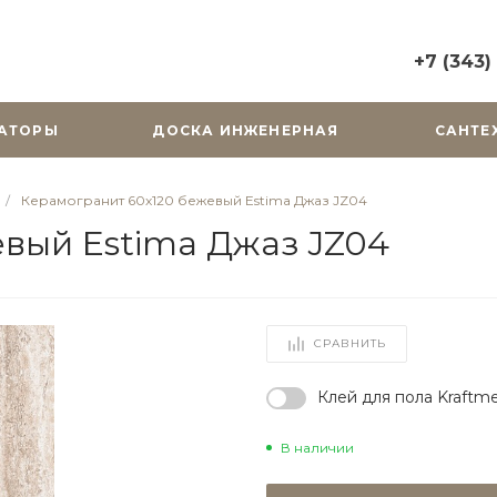
+7 (343)
+7 (343) 2
АТОРЫ
ДОСКА ИНЖЕНЕРНАЯ
САНТЕ
г. Екатерин
Горького, д.
Пн-Вс: 10:0
/
Керамогранит 60х120 бежевый Estima Джаз JZ04
zakaz@cera
вый Estima Джаз JZ04
+7 (343) 31
г. Екатерин
Радищева, д
Пн-Пт: 9:00
СРАВНИТЬ
Cб-Вс: Вы
zakaz@cera
Клей для пола Kraftme
В наличии