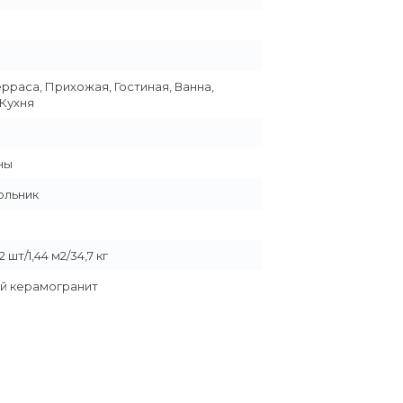
ерраса, Прихожая, Гостиная, Ванна,
 Кухня
ны
ольник
 шт/1,44 м2/34,7 кг
й керамогранит