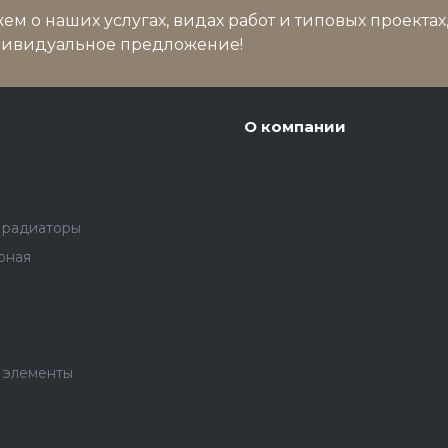
м о наших услугах, видах работ и типовых проектах
дивидуальное предложение!
О компании
 радиаторы
рная
 элементы