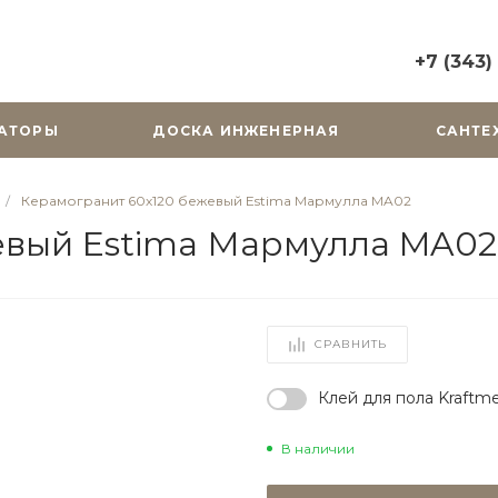
+7 (343)
+7 (343) 2
АТОРЫ
ДОСКА ИНЖЕНЕРНАЯ
САНТЕ
г. Екатерин
Горького, д.
Пн-Вс: 10:0
/
Керамогранит 60х120 бежевый Estima Мармулла MA02
zakaz@cera
евый Estima Мармулла MA02
+7 (343) 31
г. Екатерин
Радищева, д
Пн-Пт: 9:00
СРАВНИТЬ
Cб-Вс: Вы
zakaz@cera
Клей для пола Kraftme
В наличии