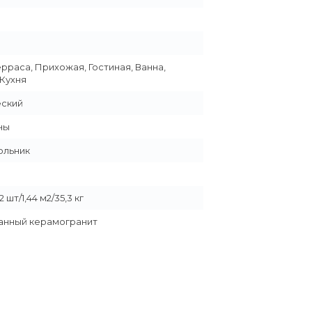
ерраса, Прихожая, Гостиная, Ванна,
 Кухня
еский
ны
ольник
 шт/1,44 м2/35,3 кг
анный керамогранит