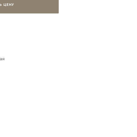
Ь ЦЕНУ
ая