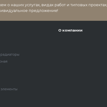
м о наших услугах, видах работ и типовых проектах
дивидуальное предложение!
О компании
 радиаторы
рная
 элементы