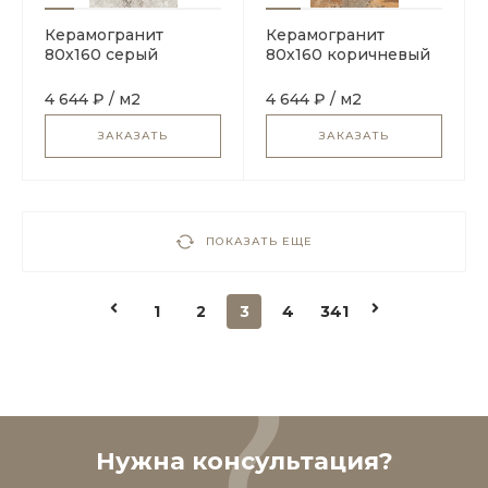
Керамогранит
Керамогранит
80х160 серый
80х160 коричневый
Maimoon Ceramica
Maimoon Ceramica
HG Glossy Ceppo Di
HG Glossy Breccia
4 644 ₽
/
м2
4 644 ₽
/
м2
Grey
Fantastico Brown
ЗАКАЗАТЬ
ЗАКАЗАТЬ
ПОКАЗАТЬ ЕЩЕ
1
2
3
4
341
Нужна консультация?