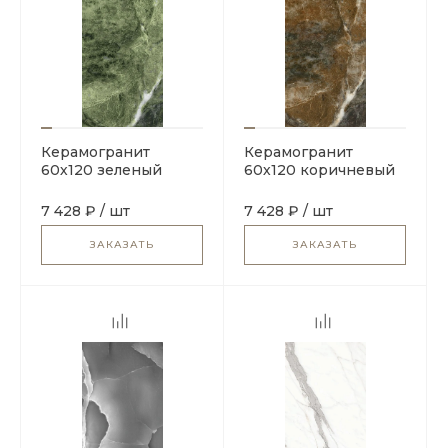
Керамогранит
Керамогранит
60х120 зеленый
60х120 коричневый
Geotiles Amazona
Geotiles Amazona
Jade
Coffee
7 428 ₽
/
шт
7 428 ₽
/
шт
ЗАКАЗАТЬ
ЗАКАЗАТЬ