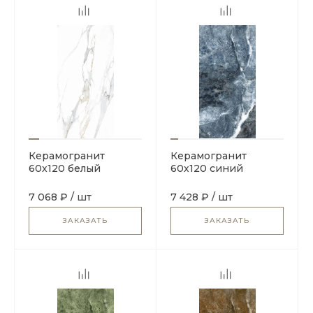
Керамогранит
Керамогранит
60х120 белый
60х120 синий
Geotiles Aurora Gold
Geotiles Amazona
Blue
7 068 ₽
/
шт
7 428 ₽
/
шт
ЗАКАЗАТЬ
ЗАКАЗАТЬ