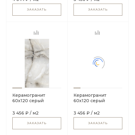
Onyx Grey
Natural
ЗАКАЗАТЬ
ЗАКАЗАТЬ
Керамогранит
Керамогранит
60х120 серый
60х120 серый
Maimoon Ceramica
Maimoon Ceramica
HG Glossy Onyx
HG Glossy Mirror
3 456 ₽
/
м2
3 456 ₽
/
м2
Gainsburo
Nero
ЗАКАЗАТЬ
ЗАКАЗАТЬ