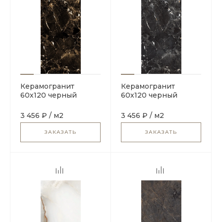
Керамогранит
Керамогранит
60х120 черный
60х120 черный
Maimoon Ceramica
Maimoon Ceramica
HG Glossy Imperial
HG Glossy Imperial
3 456 ₽
/
м2
3 456 ₽
/
м2
Gold
Black
ЗАКАЗАТЬ
ЗАКАЗАТЬ