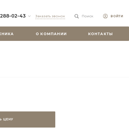
 288-02-43
Заказать звонок
Поиск
ВОЙТИ
88-02-43
ХНИКА
О КОМПАНИИ
КОНТАКТЫ
бург, ул.
 51
0-19:00
misu.shop
9-08-18
бург, ул.
. 6А, оф. 201
-18:00
ходной
misu.shop
Ь ЦЕНУ