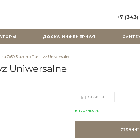
+7 (343)
+7 (343) 2
АТОРЫ
ДОСКА ИНЖЕНЕРНАЯ
САНТЕ
г. Екатерин
Горького, д.
Пн-Вс: 10:0
ка 7х59.5 azurro Paradyz Uniwersalne
zakaz@cera
yz Uniwersalne
+7 (343) 31
г. Екатерин
Радищева, д
Пн-Пт: 9:00
СРАВНИТЬ
Cб-Вс: Вы
zakaz@cera
В наличии
УТОЧНИТ