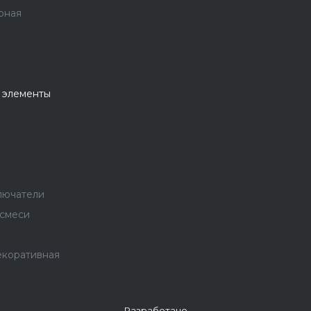
рная
 элементы
лючатели
 смеси
екоративная
Разработано