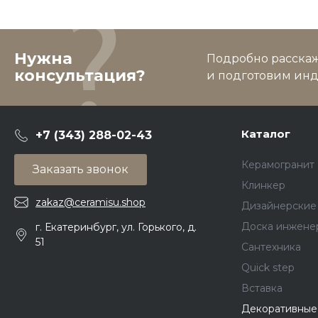
Нужна
Подробно расскаже
консультация?
и подготовим ин
Каталог
+7 (343) 288-02-43
Керамогранит
Заказать звонок
Клинкер
zakaz@ceramisu.shop
Дизайнерские
Доска инжене
г. Екатеринбург, ул. Горького, д.
51
Сантехника
Quick step
Вставка
Декоративные