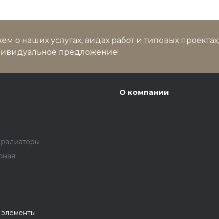
м о наших услугах, видах работ и типовых проектах
дивидуальное предложение!
О компании
 радиаторы
рная
 элементы