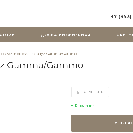
+7 (343)
+7 (343) 2
АТОРЫ
ДОСКА ИНЖЕНЕРНАЯ
САНТЕ
г. Екатерин
Горького, д.
Пн-Вс: 10:0
лок 3х4 niebieska Paradyz Gamma/Gammo
zakaz@cera
adyz Gamma/Gammo
+7 (343) 31
г. Екатерин
Радищева, д
Пн-Пт: 9:00
СРАВНИТЬ
Cб-Вс: Вы
zakaz@cera
В наличии
УТОЧНИТ