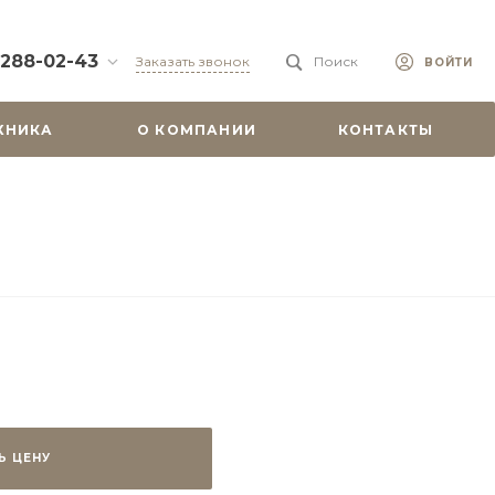
 288-02-43
Заказать звонок
Поиск
ВОЙТИ
88-02-43
ХНИКА
О КОМПАНИИ
КОНТАКТЫ
бург, ул.
 51
0-19:00
misu.shop
9-08-18
бург, ул.
. 6А, оф. 201
-18:00
ходной
misu.shop
Ь ЦЕНУ