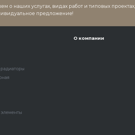
м о наших услугах, видах работ и типовых проектах
дивидуальное предложение!
О компании
 радиаторы
рная
 элементы