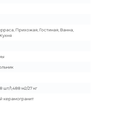
ерраса, Прихожая, Гостиная, Ванна,
 Кухня
ны
ольник
 шт/1,488 м2/27 кг
й керамогранит