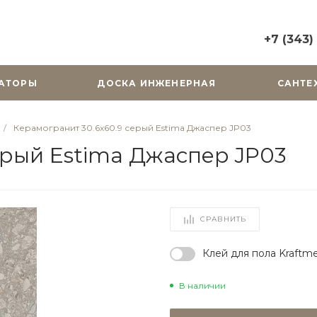
+7 (343)
+7 (343) 2
АТОРЫ
ДОСКА ИНЖЕНЕРНАЯ
САНТЕ
г. Екатерин
Горького, д.
Пн-Вс: 10:0
/
Керамогранит 30.6x60.9 серый Estima Джаспер JP03
zakaz@cera
ерый Estima Джаспер JP03
+7 (343) 31
г. Екатерин
Радищева, д
Пн-Пт: 9:00
СРАВНИТЬ
Cб-Вс: Вы
zakaz@cera
Клей для пола Kraftme
В наличии