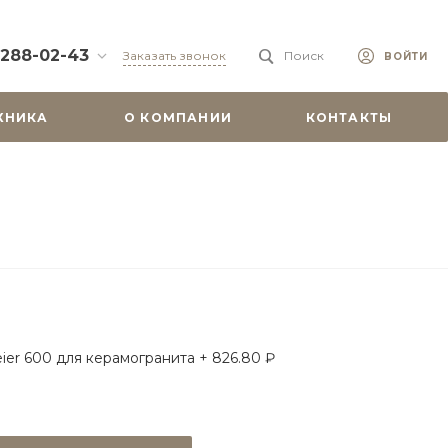
 288-02-43
Заказать звонок
Поиск
ВОЙТИ
88-02-43
ХНИКА
О КОМПАНИИ
КОНТАКТЫ
бург, ул.
 51
0-19:00
misu.shop
9-08-18
бург, ул.
. 6А, оф. 201
-18:00
ходной
misu.shop
ier 600 для керамогранита + 826.80 ₽