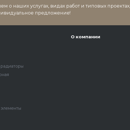
м о наших услугах, видах работ и типовых проектах
дивидуальное предложение!
О компании
 радиаторы
рная
 элементы