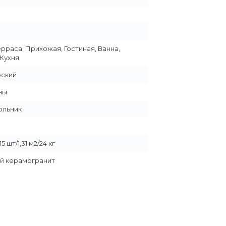
ерраса, Прихожая, Гостиная, Ванна,
 Кухня
еский
ны
ольник
5 шт/1,31 м2/24 кг
й керамогранит