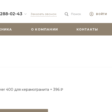
 288-02-43
Заказать звонок
Поиск
ВОЙТИ
88-02-43
ХНИКА
О КОМПАНИИ
КОНТАКТЫ
бург, ул.
 51
0-19:00
misu.shop
9-08-18
бург, ул.
. 6А, оф. 201
-18:00
ходной
misu.shop
ier 400 для керамогранита + 396 ₽