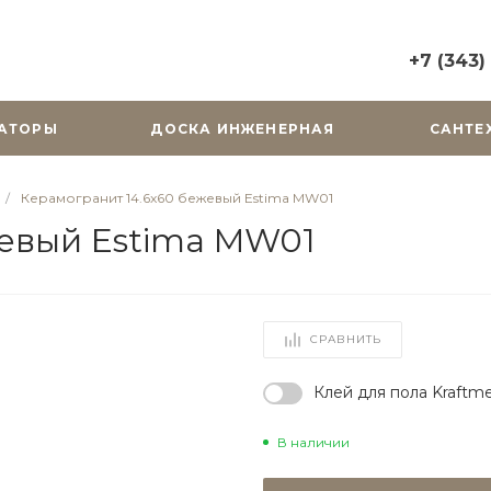
+7 (343)
+7 (343) 2
АТОРЫ
ДОСКА ИНЖЕНЕРНАЯ
САНТЕ
г. Екатерин
Горького, д.
Пн-Вс: 10:0
/
Керамогранит 14.6x60 бежевый Estima MW01
zakaz@cera
жевый Estima MW01
+7 (343) 31
г. Екатерин
Радищева, д
Пн-Пт: 9:00
СРАВНИТЬ
Cб-Вс: Вы
zakaz@cera
Клей для пола Kraftme
В наличии