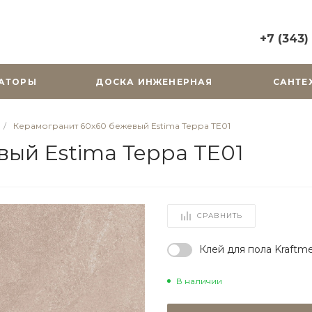
+7 (343)
+7 (343) 2
АТОРЫ
ДОСКА ИНЖЕНЕРНАЯ
САНТЕ
г. Екатерин
Горького, д.
Пн-Вс: 10:0
/
Керамогранит 60x60 бежевый Estima Терра TE01
zakaz@cera
ый Estima Терра TE01
+7 (343) 31
г. Екатерин
Радищева, д
Пн-Пт: 9:00
СРАВНИТЬ
Cб-Вс: Вы
zakaz@cera
Клей для пола Kraftme
В наличии