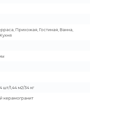
ерраса, Прихожая, Гостиная, Ванна,
 Кухня
ны
 шт/1,44 м2/34 кг
й керамогранит