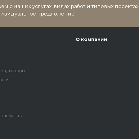
м о наших услугах, видах работ и типовых проектах
дивидуальное предложение!
О компании
 радиаторы
рная
 элементы