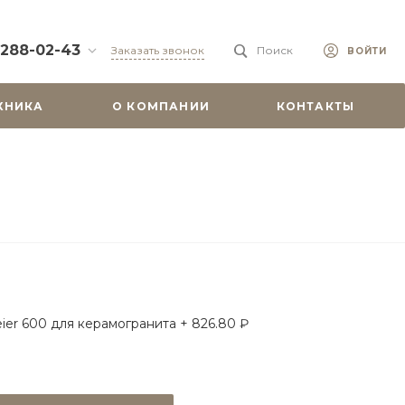
 288-02-43
Заказать звонок
Поиск
ВОЙТИ
88-02-43
ХНИКА
О КОМПАНИИ
КОНТАКТЫ
бург, ул.
 51
0-19:00
misu.shop
9-08-18
бург, ул.
. 6А, оф. 201
-18:00
ходной
misu.shop
ier 600 для керамогранита + 826.80 ₽