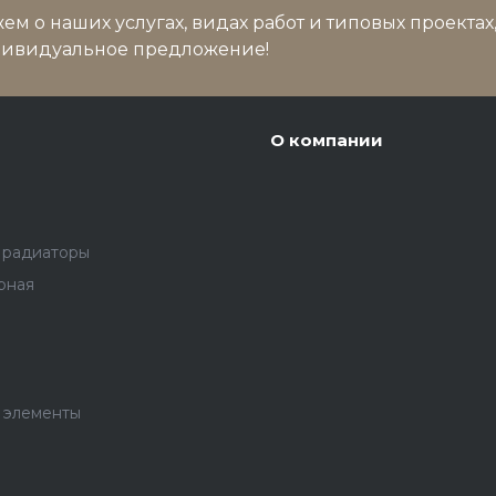
м о наших услугах, видах работ и типовых проектах
дивидуальное предложение!
О компании
 радиаторы
рная
 элементы