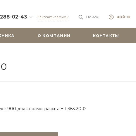
 288-02-43
Заказать звонок
Поиск
ВОЙТИ
88-02-43
ХНИКА
О КОМПАНИИ
КОНТАКТЫ
бург, ул.
 51
0-19:00
misu.shop
00
9-08-18
бург, ул.
. 6А, оф. 201
-18:00
ходной
misu.shop
ier 900 для керамогранита + 1 363.20 ₽