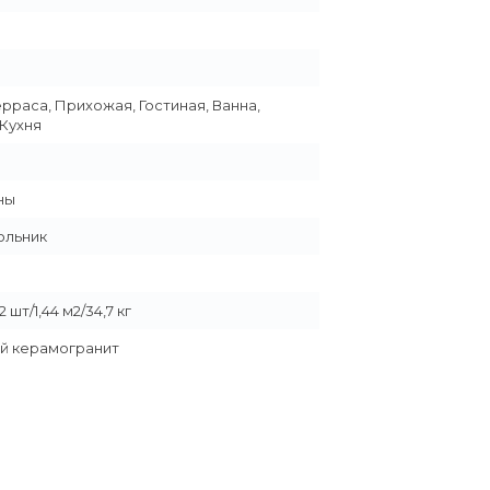
ерраса, Прихожая, Гостиная, Ванна,
 Кухня
ны
ольник
 шт/1,44 м2/34,7 кг
й керамогранит