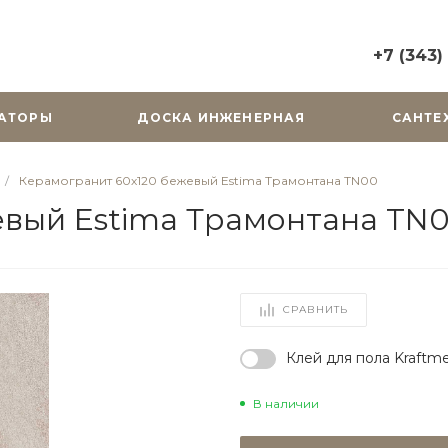
+7 (343)
+7 (343) 2
АТОРЫ
ДОСКА ИНЖЕНЕРНАЯ
САНТЕ
г. Екатерин
Горького, д.
Пн-Вс: 10:0
/
Керамогранит 60х120 бежевый Estima Трамонтана TN00
zakaz@cera
евый Estima Трамонтана TN
+7 (343) 31
г. Екатерин
Радищева, д
Пн-Пт: 9:00
СРАВНИТЬ
Cб-Вс: Вы
zakaz@cera
Клей для пола Kraftme
В наличии