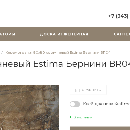
+7 (343)
+7 (343) 2
АТОРЫ
ДОСКА ИНЖЕНЕРНАЯ
САНТЕ
г. Екатерин
Горького, д.
Пн-Вс: 10:0
/
Керамогранит 80х80 коричневый Estima Бернини BR04
zakaz@cera
чневый Estima Бернини BR0
+7 (343) 31
г. Екатерин
Радищева, д
Пн-Пт: 9:00
СРАВНИТЬ
Cб-Вс: Вы
zakaz@cera
Клей для пола Kraftme
В наличии