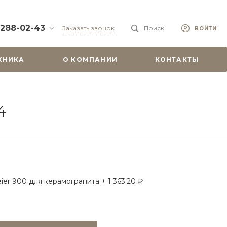
 288-02-43
Заказать звонок
Поиск
ВОЙТИ
88-02-43
ХНИКА
О КОМПАНИИ
КОНТАКТЫ
бург, ул.
 51
0-19:00
misu.shop
4
9-08-18
бург, ул.
. 6А, оф. 201
-18:00
ходной
misu.shop
ier 900 для керамогранита + 1 363.20 ₽