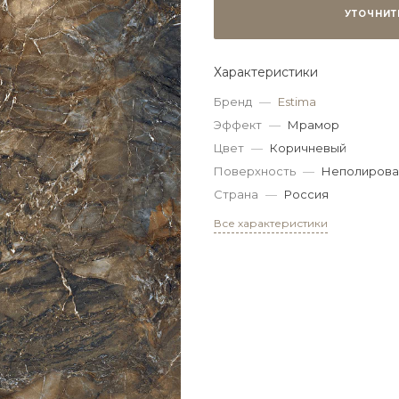
УТОЧНИТ
Характеристики
Бренд
—
Estima
Эффект
—
Мрамор
Цвет
—
Коричневый
Поверхность
—
Неполирова
Страна
—
Россия
Все характеристики