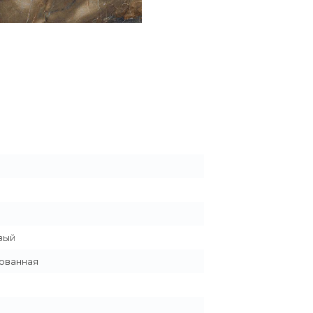
вый
ованная