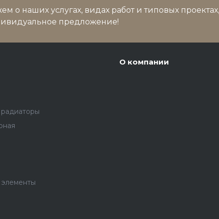
м о наших услугах, видах работ и типовых проектах
дивидуальное предложение!
О компании
 радиаторы
рная
 элементы