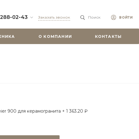
 288-02-43
Заказать звонок
Поиск
ВОЙТИ
88-02-43
ХНИКА
О КОМПАНИИ
КОНТАКТЫ
бург, ул.
 51
0-19:00
misu.shop
9-08-18
бург, ул.
. 6А, оф. 201
-18:00
ходной
misu.shop
ier 900 для керамогранита + 1 363.20 ₽