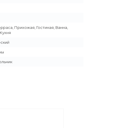
ерраса, Прихожая, Гостиная, Ванна,
 Кухня
еский
ны
ольник