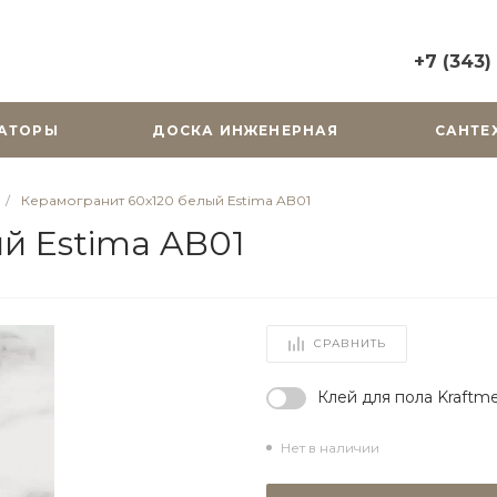
+7 (343)
+7 (343) 2
АТОРЫ
ДОСКА ИНЖЕНЕРНАЯ
САНТЕ
г. Екатерин
Горького, д.
Пн-Вс: 10:0
/
Керамогранит 60х120 белый Estima AB01
zakaz@cera
й Estima AB01
+7 (343) 31
г. Екатерин
Радищева, д
Пн-Пт: 9:00
СРАВНИТЬ
Cб-Вс: Вы
zakaz@cera
Клей для пола Kraftme
Нет в наличии