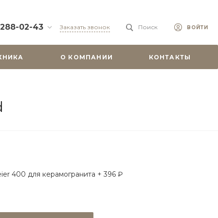
 288-02-43
Заказать звонок
Поиск
ВОЙТИ
88-02-43
ХНИКА
О КОМПАНИИ
КОНТАКТЫ
бург, ул.
 51
0-19:00
misu.shop
d
9-08-18
бург, ул.
. 6А, оф. 201
-18:00
ходной
misu.shop
ier 400 для керамогранита + 396 ₽