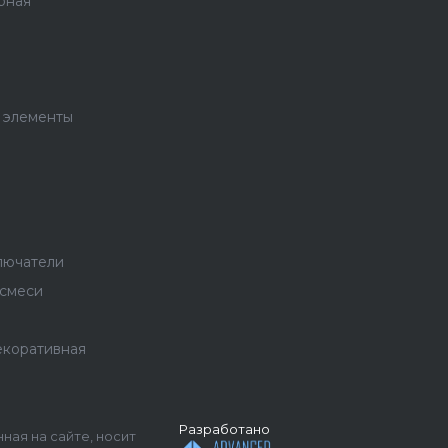
рная
 элементы
лючатели
 смеси
екоративная
Разработано
ная на сайте, носит