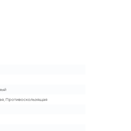
вый
ая, Противоскользящая