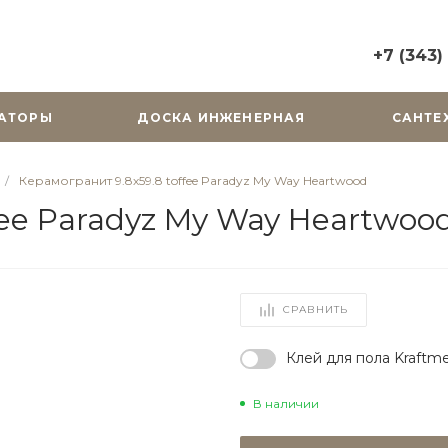
+7 (343)
+7 (343) 2
АТОРЫ
ДОСКА ИНЖЕНЕРНАЯ
САНТЕ
г. Екатерин
Горького, д.
Пн-Вс: 10:0
/
Керамогранит 9.8х59.8 toffee Paradyz My Way Heartwood
zakaz@cera
fee Paradyz My Way Heartwoo
+7 (343) 31
г. Екатерин
Радищева, д
Пн-Пт: 9:00
СРАВНИТЬ
Cб-Вс: Вы
zakaz@cera
Клей для пола Kraftme
В наличии