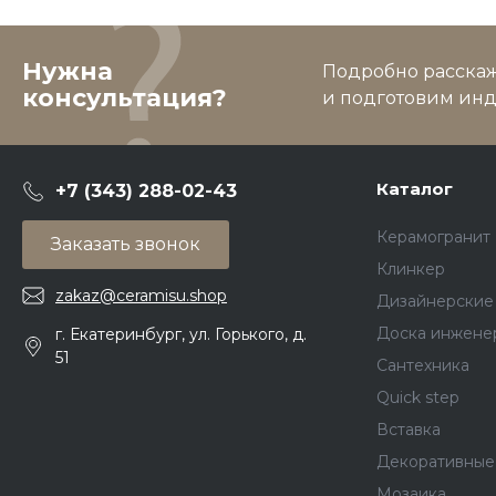
Нужна
Подробно расскаже
консультация?
и подготовим ин
Каталог
+7 (343) 288-02-43
Керамогранит
Заказать звонок
Клинкер
zakaz@ceramisu.shop
Дизайнерские
Доска инжене
г. Екатеринбург, ул. Горького, д.
51
Сантехника
Quick step
Вставка
Декоративные
Мозаика