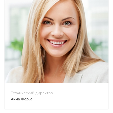
+7 800 900-80-90
no-reply@intecweb.ru
Технический директор
Анна Ферье