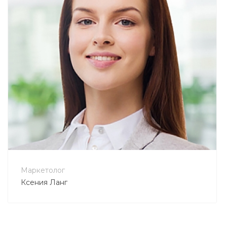
+7 800 900-80-90
no-reply@intecweb.ru
Маркетолог
Ксения Ланг