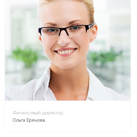
+7 800 900-80-90
no-reply@intecweb.ru
Финансовый директор
Ольга Еренова