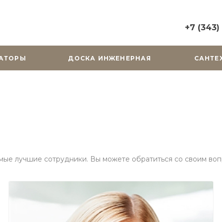
+7 (343)
+7 (343) 2
АТОРЫ
ДОСКА ИНЖЕНЕРНАЯ
САНТЕ
г. Екатерин
Горького, д.
Пн-Вс: 10:0
zakaz@cera
+7 (343) 31
г. Екатерин
Радищева, д
Пн-Пт: 9:00
Cб-Вс: Вы
мые лучшие сотрудники. Вы можете обратиться со своим воп
zakaz@cera