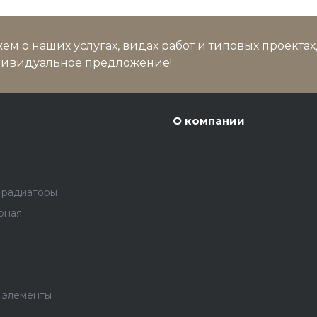
м о наших услугах, видах работ и типовых проектах
дивидуальное предложение!
О компании
 радиаторы
рная
 элементы