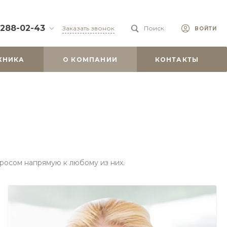
 288-02-43
Заказать звонок
Поиск
ВОЙТИ
88-02-43
ХНИКА
О КОМПАНИИ
КОНТАКТЫ
бург, ул.
 51
0-19:00
misu.shop
9-08-18
бург, ул.
. 6А, оф. 201
-18:00
ходной
росом напрямую к любому из них.
misu.shop