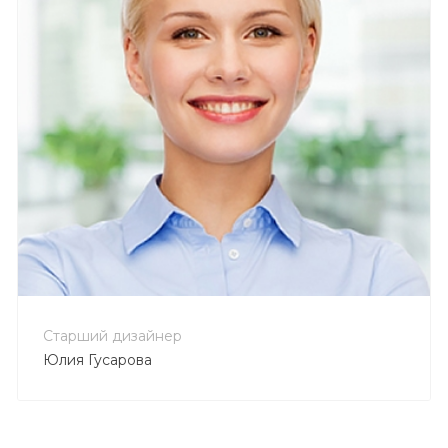
+7 800 900-80-90
no-reply@intecweb.ru
Старший дизайнер
Юлия Гусарова