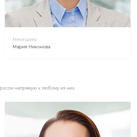
+7 800 900-80-90
no-reply@intecweb.ru
Менеджер
Мария Никонова
росом напрямую к любому из них.