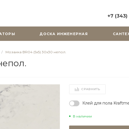
+7 (343)
+7 (343) 2
АТОРЫ
ДОСКА ИНЖЕНЕРНАЯ
САНТЕ
г. Екатерин
Горького, д.
Пн-Вс: 10:0
/
Мозаика BR04 (5х5) 30x30 непол.
zakaz@cera
непол.
+7 (343) 31
г. Екатерин
Радищева, д
Пн-Пт: 9:00
СРАВНИТЬ
Cб-Вс: Вы
zakaz@cera
Клей для пола Kraftme
В наличии