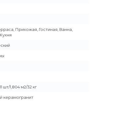
ерраса, Прихожая, Гостиная, Ванна,
 Кухня
еский
ны
1 шт/1,804 м2/32 кг
й керамогранит