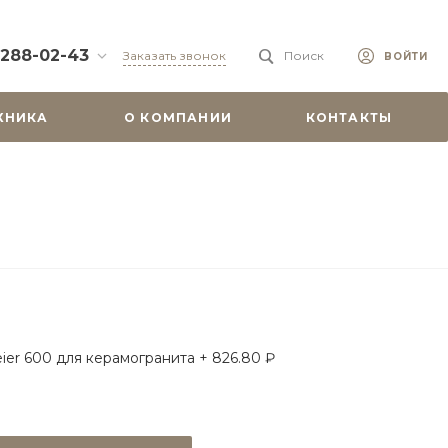
 288-02-43
Заказать звонок
Поиск
ВОЙТИ
88-02-43
ХНИКА
О КОМПАНИИ
КОНТАКТЫ
бург, ул.
 51
0-19:00
misu.shop
9-08-18
бург, ул.
. 6А, оф. 201
-18:00
ходной
misu.shop
ier 600 для керамогранита + 826.80 ₽