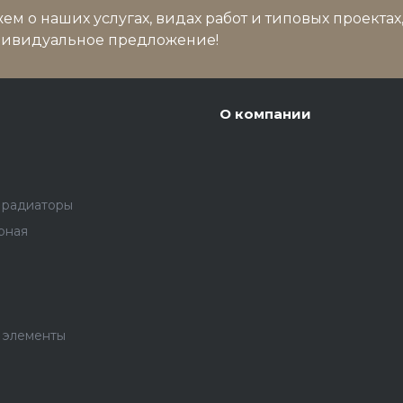
м о наших услугах, видах работ и типовых проектах
дивидуальное предложение!
О компании
 радиаторы
рная
 элементы