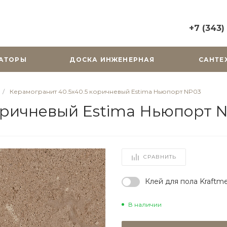
+7 (343)
+7 (343) 2
АТОРЫ
ДОСКА ИНЖЕНЕРНАЯ
САНТЕ
г. Екатерин
Горького, д.
Пн-Вс: 10:0
/
Керамогранит 40.5x40.5 коричневый Estima Ньюпорт NP03
zakaz@cera
оричневый Estima Ньюпорт 
+7 (343) 31
г. Екатерин
Радищева, д
Пн-Пт: 9:00
СРАВНИТЬ
Cб-Вс: Вы
zakaz@cera
Клей для пола Kraftme
В наличии