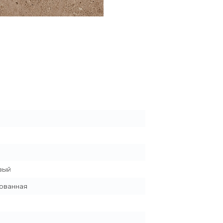
вый
ованная