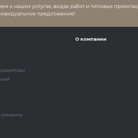
м о наших услугах, видах работ и типовых проектах
дивидуальное предложение!
О компании
 радиаторы
рная
 элементы