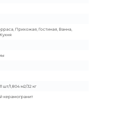
ерраса, Прихожая, Гостиная, Ванна,
 Кухня
ны
1 шт/1,804 м2/32 кг
й керамогранит