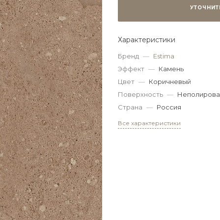
УТОЧНИТ
Характеристики
Бренд
—
Estima
Эффект
—
Камень
Цвет
—
Коричневый
Поверхность
—
Неполирова
Страна
—
Россия
Все характеристики