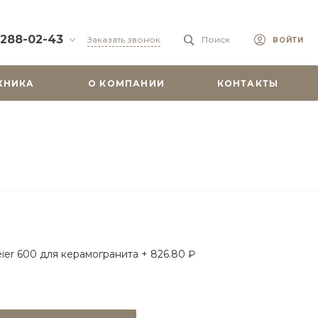
 288-02-43
Заказать звонок
Поиск
ВОЙТИ
88-02-43
ХНИКА
О КОМПАНИИ
КОНТАКТЫ
бург, ул.
 51
0-19:00
misu.shop
9-08-18
бург, ул.
. 6А, оф. 201
-18:00
ходной
misu.shop
ier 600 для керамогранита + 826.80 ₽