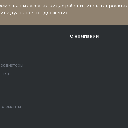
м о наших услугах, видах работ и типовых проектах
дивидуальное предложение!
О компании
 радиаторы
рная
 элементы