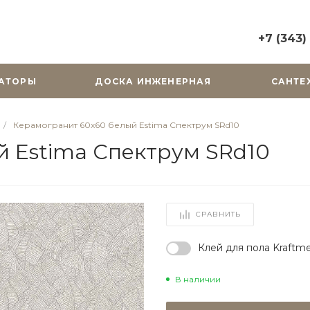
+7 (343)
+7 (343) 2
АТОРЫ
ДОСКА ИНЖЕНЕРНАЯ
САНТЕ
г. Екатерин
Горького, д.
Пн-Вс: 10:0
/
Керамогранит 60x60 белый Estima Спектрум SRd10
zakaz@cera
 Estima Спектрум SRd10
+7 (343) 31
г. Екатерин
Радищева, д
Пн-Пт: 9:00
СРАВНИТЬ
Cб-Вс: Вы
zakaz@cera
Клей для пола Kraftme
В наличии