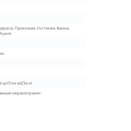
ерраса, Прихожая, Гостиная, Ванна,
 Кухня
ны
 шт/1,44 м2/34 кг
анный керамогранит